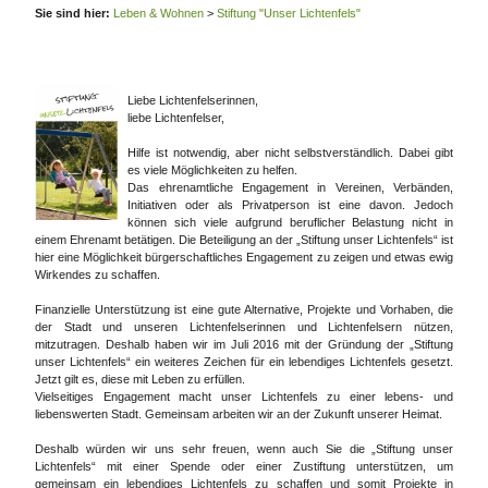
Sie sind hier:
Leben & Wohnen
>
Stiftung "Unser Lichtenfels"
Liebe Lichtenfelserinnen,
liebe Lichtenfelser,
Hilfe ist notwendig, aber nicht selbstverständlich. Dabei gibt
es viele Möglichkeiten zu helfen.
Das ehrenamtliche Engagement in Vereinen, Verbänden,
Initiativen oder als Privatperson ist eine davon. Jedoch
können sich viele aufgrund beruflicher Belastung nicht in
einem Ehrenamt betätigen. Die Beteiligung an der „Stiftung unser Lichtenfels“ ist
hier eine Möglichkeit bürgerschaftliches Engagement zu zeigen und etwas ewig
Wirkendes zu schaffen.
Finanzielle Unterstützung ist eine gute Alternative, Projekte und Vorhaben, die
der Stadt und unseren Lichtenfelserinnen und Lichtenfelsern nützen,
mitzutragen. Deshalb haben wir im Juli 2016 mit der Gründung der „Stiftung
unser Lichtenfels“ ein weiteres Zeichen für ein lebendiges Lichtenfels gesetzt.
Jetzt gilt es, diese mit Leben zu erfüllen.
Vielseitiges Engagement macht unser Lichtenfels zu einer lebens- und
liebenswerten Stadt. Gemeinsam arbeiten wir an der Zukunft unserer Heimat.
Deshalb würden wir uns sehr freuen, wenn auch Sie die „Stiftung unser
Lichtenfels“ mit einer Spende oder einer Zustiftung unterstützen, um
gemeinsam ein lebendiges Lichtenfels zu schaffen und somit Projekte in