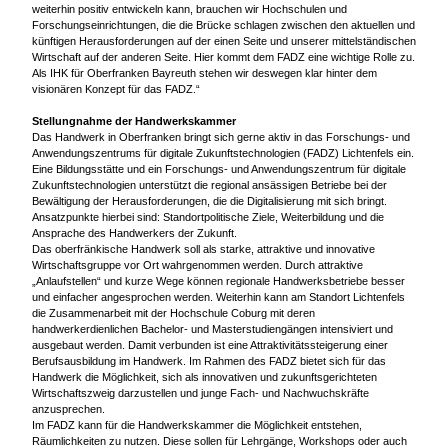
weiterhin positiv entwickeln kann, brauchen wir Hochschulen und
Forschungseinrichtungen, die die Brücke schlagen zwischen den aktuellen und
künftigen Herausforderungen auf der einen Seite und unserer mittelständischen
Wirtschaft auf der anderen Seite. Hier kommt dem FADZ eine wichtige Rolle zu.
Als IHK für Oberfranken Bayreuth stehen wir deswegen klar hinter dem
visionären Konzept für das FADZ.“
Stellungnahme der Handwerkskammer
Das Handwerk in Oberfranken bringt sich gerne aktiv in das Forschungs- und
Anwendungszentrums für digitale Zukunftstechnologien (FADZ) Lichtenfels ein.
Eine Bildungsstätte und ein Forschungs- und Anwendungszentrum für digitale
Zukunftstechnologien unterstützt die regional ansässigen Betriebe bei der
Bewältigung der Herausforderungen, die die Digitalisierung mit sich bringt.
Ansatzpunkte hierbei sind: Standortpolitische Ziele, Weiterbildung und die
Ansprache des Handwerkers der Zukunft.
Das oberfränkische Handwerk soll als starke, attraktive und innovative
Wirtschaftsgruppe vor Ort wahrgenommen werden. Durch attraktive
„Anlaufstellen“ und kurze Wege können regionale Handwerksbetriebe besser
und einfacher angesprochen werden. Weiterhin kann am Standort Lichtenfels
die Zusammenarbeit mit der Hochschule Coburg mit deren
handwerkerdienlichen Bachelor- und Masterstudiengängen intensiviert und
ausgebaut werden. Damit verbunden ist eine Attraktivitätssteigerung einer
Berufsausbildung im Handwerk. Im Rahmen des FADZ bietet sich für das
Handwerk die Möglichkeit, sich als innovativen und zukunftsgerichteten
Wirtschaftszweig darzustellen und junge Fach- und Nachwuchskräfte
anzusprechen.
Im FADZ kann für die Handwerkskammer die Möglichkeit entstehen,
Räumlichkeiten zu nutzen. Diese sollen für Lehrgänge, Workshops oder auch