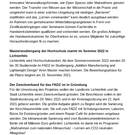
innovative Veranstaltungsformate, wie Open Spaces oder Makeathons genutzt
werden. Der Transfer von Wissen aus der Wissenschaft in die Praxis und
umgekehrt kann in einer solchen Umgebung mit niedrigen „Barrieren“
stattfinden und das „Lernen voneinander“ kann deutlich ausgebaut werden.
Im Rahmen von gemeinsamen Weiterbildungsangeboten in Form von
Zertifikatslehrgängen oder Seminaren können Fachkräfte in
Handwerksbetrieben qualifiziert und vorbereitet werden. Ein großes Anliegen
der Handwerkskammer für Oberfranken ist es, unsere Mitglieder für zukünftige
Herausforderungen fit zu machen.
Masterstudiengang der Hochschule startet im Sommer 2022 in
Lichtenfels
Lichtenfels wird Hochschulstandort. Ab dem Sommersemester 2022 werden 20
bis 30 Studierende im FADZ im Studiengang „Additive Manufacturing and
Lightweight Design“ ihren Master machen können. Die Bewerbungsphase für
die Plätze beginnt am 15. November 2021.
Der Zweckverband für das FADZ ist in Gründung
Für die Umsetzung des Projektes wollen der Landkreis Lichtenfels und die
Stadt Lichtenfels einen Zweckverband gründen. Die Beschlüsse sollen in der
Stadtratssitzung am 29. März 2021 und in der Kreistagssitzung am 21. April
2021 gefasst werden. Die größte Aufgabe gleich zu Beginn wird die Sanierung
der Kirschbaummühle sein. Sie soll zum FADZ mit Schulungsräumen, Laboren,
Büros für Existenzgründer und einem Repair-Café für jedermann umgebaut
werden. Die klimaneutrale Sanierung wird vom Bundesumweltministerium in
Berlin mit elf Millionen Euro gefördert. Lichtenfels ist damit mit im Programm
„Maßnahmen zum nationalen Klimaschutz – Lernen am CO2-neutralen
Alltagsbau“