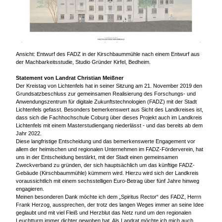
Ansicht: Entwurf des FADZ in der Kirschbaummühle nach einem Entwurf aus
der Machbarkeitsstudie, Studio Gründer Kirfel, Bedheim.
Statement von Landrat Christian Meißner
Der Kreistag von Lichtenfels hat in seiner Sitzung am 21. November 2019 den
Grundsatzbeschluss zur gemeinsamen Realisierung des Forschungs- und
Anwendungszentrum für digitale Zukunftstechnologien (FADZ) mit der Stadt
Lichtenfels gefasst. Besonders bemerkenswert aus Sicht des Landkreises ist,
dass sich die Fachhochschule Coburg über dieses Projekt auch im Landkreis
Lichtenfels mit einem Masterstudiengang niederlässt - und das bereits ab dem
Jahr 2022.
Diese langfristige Entscheidung und das bemerkenswerte Engagement vor
allem der heimischen und regionalen Unternehmen im FADZ-Förderverein, hat
uns in der Entscheidung bestärkt, mit der Stadt einen gemeinsamen
Zweckverband zu gründen, der sich hauptsächlich um das künftige FADZ-
Gebäude (Kirschbaummühle) kümmern wird. Hierzu wird sich der Landkreis
voraussichtlich mit einem sechsstelligen Euro-Betrag über fünf Jahre hinweg
engagieren.
Meinen besonderen Dank möchte ich dem „Spiritus Rector“ des FADZ, Herrn
Frank Herzog, aussprechen, der trotz des langen Weges immer an seine Idee
geglaubt und mit viel Fleiß und Herzblut das Netz rund um den regionalen
Leuchtturm immer dichter gewoben hat. Als Landrat möchte ich mich auch