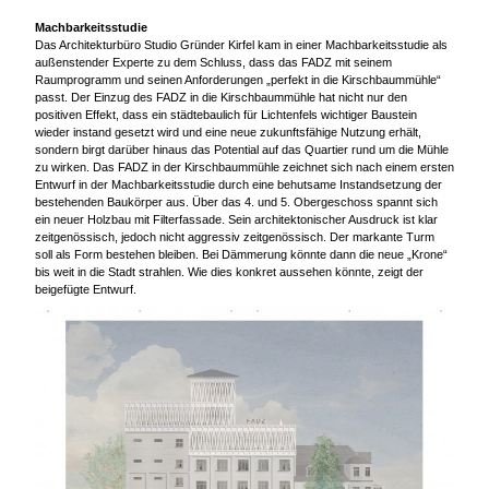
Machbarkeitsstudie
Das Architekturbüro Studio Gründer Kirfel kam in einer Machbarkeitsstudie als
außenstender Experte zu dem Schluss, dass das FADZ mit seinem
Raumprogramm und seinen Anforderungen „perfekt in die Kirschbaummühle“
passt. Der Einzug des FADZ in die Kirschbaummühle hat nicht nur den
positiven Effekt, dass ein städtebaulich für Lichtenfels wichtiger Baustein
wieder instand gesetzt wird und eine neue zukunftsfähige Nutzung erhält,
sondern birgt darüber hinaus das Potential auf das Quartier rund um die Mühle
zu wirken. Das FADZ in der Kirschbaummühle zeichnet sich nach einem ersten
Entwurf in der Machbarkeitsstudie durch eine behutsame Instandsetzung der
bestehenden Baukörper aus. Über das 4. und 5. Obergeschoss spannt sich
ein neuer Holzbau mit Filterfassade. Sein architektonischer Ausdruck ist klar
zeitgenössisch, jedoch nicht aggressiv zeitgenössisch. Der markante Turm
soll als Form bestehen bleiben. Bei Dämmerung könnte dann die neue „Krone“
bis weit in die Stadt strahlen. Wie dies konkret aussehen könnte, zeigt der
beigefügte Entwurf.