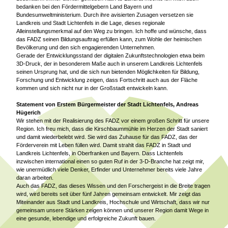
bedanken bei den Fördermittelgebern Land Bayern und
Bundesumweltministerium. Durch ihre avisierten Zusagen versetzen sie
Landkreis und Stadt Lichtenfels in die Lage, dieses regionale
Alleinstellungsmerkmal auf den Weg zu bringen. Ich hoffe und wünsche, dass
das FADZ seinen Bildungsauftrag erfüllen kann, zum Wohle der heimischen
Bevölkerung und den sich engagierenden Unternehmen.
Gerade der Entwicklungsstand der digitalen Zukunftstechnologien etwa beim
3D-Druck, der in besonderem Maße auch in unserem Landkreis Lichtenfels
seinen Ursprung hat, und die sich nun bietenden Möglichkeiten für Bildung,
Forschung und Entwicklung zeigen, dass Fortschritt auch aus der Fläche
kommen und sich nicht nur in der Großstadt entwickeln kann.
Statement von Erstem Bürgermeister der Stadt Lichtenfels, Andreas
Hügerich
Wir stehen mit der Realisierung des FADZ vor einem großen Schritt für unsere
Region. Ich freu mich, dass die Kirschbaummühle im Herzen der Stadt saniert
und damit wiederbelebt wird. Sie wird das Zuhause für das FADZ, das der
Förderverein mit Leben füllen wird. Damit strahlt das FADZ in Stadt und
Landkreis Lichtenfels, in Oberfranken und Bayern. Dass Lichtenfels
inzwischen international einen so guten Ruf in der 3-D-Branche hat zeigt mir,
wie unermüdlich viele Denker, Erfinder und Unternehmer bereits viele Jahre
daran arbeiten.
Auch das FADZ, das dieses Wissen und den Forschergeist in die Breite tragen
wird, wird bereits seit über fünf Jahren gemeinsam entwickelt. Mir zeigt das
Miteinander aus Stadt und Landkreis, Hochschule und Wirtschaft, dass wir nur
gemeinsam unsere Stärken zeigen können und unserer Region damit Wege in
eine gesunde, lebendige und erfolgreiche Zukunft bauen.