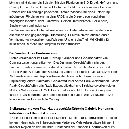
können, sind da nur ein Beispiel. Mit den Pionieren im 3-D-Druck Hofmann und
Concept Laser, heute General Electric, ist Lichtenfels international zu einem
Hotspot der Technologie geworden. Dieses Wissen und diese Erfahrung
möchte der Förderverein mit dem FADZ in die Breite tragen und allen
zugänglich machen: dem Handwerk, kleinen Unternehmen, Forschern,
Studierenden und jedermann.
Der Verein vernetzt Unternehmerinnen und Unternehmer und fördert deren
Austausch und gegenseitige Hilfestellung. Er hilft in Notsituationen durch
Vermittlung von Kontakten und Wissen. Und er schafft ein Wir-Gefühl für
heimischen Betriebe und sorgt für Wissenstransfer.
Der Vorstand des Fördervereins:
Erster Vorsitzender ist Frank Herzog, Gründer und Gesellschafter von
Concept Laser, unterstützt von Eva Bittmann, Geschäftsführerin des
Sachverständigenbüros werkstoff & struktur, als Zweite Vorsitzende und
Roland Vogel, Vorstand der Sparkasse Coburg-Lichtenfels, als Schatzmeister.
Als Beisitzer wurden Birgit Partheymüller, Geschäftsführerin innocept
Engineering, André Baumann, Geschäftsführer Verpa Folie Weidhausen, Gisela
Raab, Geschäftsführerin Raab Baugesellschaft und Kreishandwerksmeister
Mathias Söllner ernannt. MdB Emmi Zeulner und MdL Jürgen Baumgärtner
fungieren als natürliche Vorstandsmitglieder, genauso wie Christiane Fritze,
Präsidentin der Hochschule Coburg.
Stellungnahme von Frau Hauptgeschäftsführerin Gabriele Hohenner,
Industrie- und Handelskammer
„Deutschland ist ein Technologiestandort. Das trifft für Oberfranken mit seiner
hohen Industriedichte in besonderem Maße zu. Viele Arbeitsplätze hängen in
unserer Region an der Industrie. Damit sich der Standort Oberfranken auch