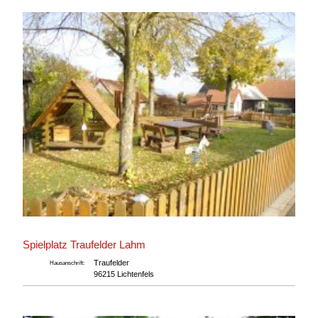
Spielplatz Traufelder Lahm
Traufelder
Hausanschrift:
96215 Lichtenfels