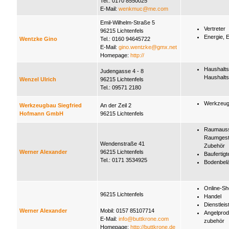
Tel.: 0170 8550025
E-Mail:
wenkmuc@me.com
Emil-Wilhelm-Straße 5
Vertreter
96215 Lichtenfels
Energie, 
Wentzke Gino
Tel.: 0160 94645722
E-Mail:
gino.wentzke@gmx.net
Homepage:
http://
Haushalt
Judengasse 4 - 8
Haushalts
Wenzel Ulrich
96215 Lichtenfels
Tel.: 09571 2180
Werkzeug
Werkzeugbau Siegfried
An der Zeil 2
Hofmann GmbH
96215 Lichtenfels
Raumausst
Raumgest
Wendenstraße 41
Zubehör
Werner Alexander
96215 Lichtenfels
Baufertigte
Tel.: 0171 3534925
Bodenbel
Online-S
96215 Lichtenfels
Handel
Dienstleis
Werner Alexander
Mobil: 0157 85107714
Angelprod
E-Mail:
info@buttkrone.com
zubehör
Homepage:
http://buttkrone.de