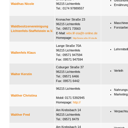
Gesundhe
Waidhas Nicole
96215 Lichtenfels
Ernährun
Tel.: 0174 97889557
Kronacher Straße 23
Maschinen
96215 Lichtenfels
Waldbesitzervereinigung
Forstarbe
Tel.: 09571 73563
Lichtenfels-Staffelstein w.V.
E-Mail:
wbv.lif-sta@t-online.de
Homepage:
http://www.wbv-lif-sta.de
Lange Straße 70A
Lehrmittel
96215 Lichtenfels
Wallenfels Klaus
Tel.: 09571 947594
Fax: 09571 947594
Coburger Straße 37
Verleih
96215 Lichtenfels
Walter Kerstin
Tel.: 09571 6466
Fax: 09571 6442
96215 Lichtenfels
Nahrungsm
Marketing
Walther Christina
Mobil: 0171 5392945
Homepage:
http://
Am Krebsbach 14
Verpacht
Walther Fred
96215 Lichtenfels
Tel.: 09571 8479
Am Krebsbach 14