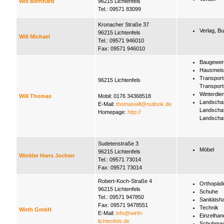
Will Bernhard
96215 Lichtenfels
Tel.: 09571 83099
Kronacher Straße 37
Verlag, B
96215 Lichtenfels
Will Michael
Tel.: 09571 946010
Fax: 09571 946010
Baugewer
Hausmeist
Transport
96215 Lichtenfels
Transpor
Winterdie
Will Thomas
Mobil: 0176 34368518
Landschaf
E-Mail:
thomaswill@outlook.de
Landschaf
Homepage:
http://
Landscha
Sudetenstraße 3
Möbel
96215 Lichtenfels
Winkler Hans Jochen
Tel.: 09571 73014
Fax: 09571 73014
Robert-Koch-Straße 4
Orthopädi
96215 Lichtenfels
Schuhe
Tel.: 09571 947850
Sanitätsh
Fax: 09571 9478551
Technik
Wirth GmbH
E-Mail:
info@wirth-
Einzelhan
lichtenfels.de
Schuhmac