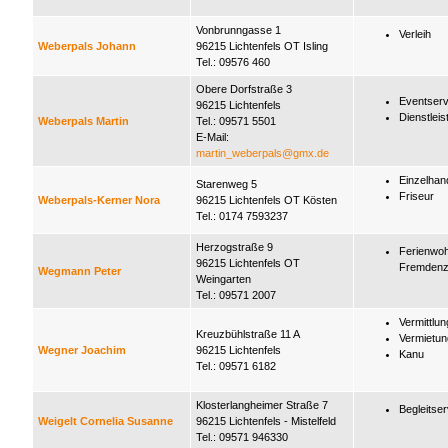
Vonbrunngasse 1
Verleih
Weberpals Johann
96215 Lichtenfels OT Isling
Tel.: 09576 460
Obere Dorfstraße 3
Eventserv
96215 Lichtenfels
Dienstleis
Weberpals Martin
Tel.: 09571 5501
E-Mail:
martin_weberpals@gmx.de
Einzelhan
Starenweg 5
Friseur
Weberpals-Kerner Nora
96215 Lichtenfels OT Kösten
Tel.: 0174 7593237
Herzogstraße 9
Ferienwo
96215 Lichtenfels OT
Fremden
Wegmann Peter
Weingarten
Tel.: 09571 2007
Vermittlun
Kreuzbühlstraße 11 A
Vermietun
Wegner Joachim
96215 Lichtenfels
Kanu
Tel.: 09571 6182
Klosterlangheimer Straße 7
Begleitser
Weigelt Cornelia Susanne
96215 Lichtenfels - Mistelfeld
Tel.: 09571 946330