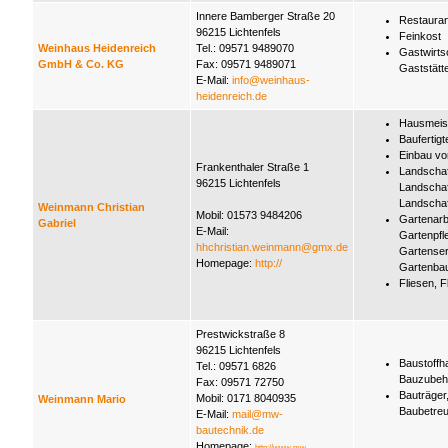
Innere Bamberger Straße 20
Restauran
96215 Lichtenfels
Feinkost
Weinhaus Heidenreich
Tel.: 09571 9489070
Gastwirts
GmbH & Co. KG
Fax: 09571 9489071
Gaststätt
E-Mail:
info@weinhaus-
heidenreich.de
Hausmeist
Baufertigte
Einbau von
Frankenthaler Straße 1
Landschaf
96215 Lichtenfels
Landschaf
Landscha
Weinmann Christian
Mobil: 01573 9484206
Gartenarb
Gabriel
E-Mail:
Gartenpfl
hhchristian.weinmann@gmx.de
Gartenser
Homepage:
http://
Gartenba
Fliesen, F
Prestwickstraße 8
96215 Lichtenfels
Baustoffh
Tel.: 09571 6826
Bauzubeh
Fax: 09571 72750
Bauträger
Mobil: 0171 8040935
Weinmann Mario
Baubetre
E-Mail:
mail@mw-
bautechnik.de
Homepage:
http://www.mw-