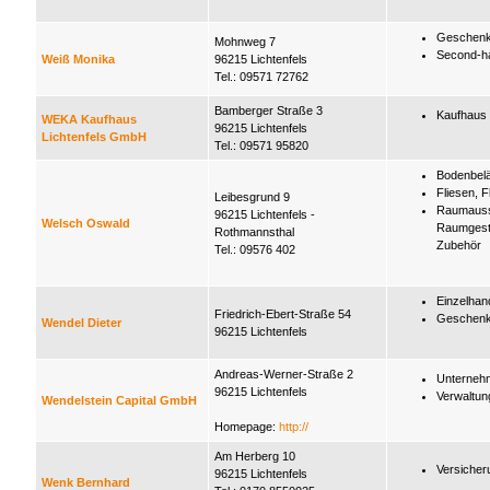
Geschenka
Mohnweg 7
Second-h
Weiß Monika
96215 Lichtenfels
Tel.: 09571 72762
Bamberger Straße 3
Kaufhaus
WEKA Kaufhaus
96215 Lichtenfels
Lichtenfels GmbH
Tel.: 09571 95820
Bodenbel
Fliesen, F
Leibesgrund 9
Raumausst
96215 Lichtenfels -
Welsch Oswald
Raumgest
Rothmannsthal
Zubehör
Tel.: 09576 402
Einzelhan
Friedrich-Ebert-Straße 54
Geschenka
Wendel Dieter
96215 Lichtenfels
Andreas-Werner-Straße 2
Unterneh
96215 Lichtenfels
Verwaltun
Wendelstein Capital GmbH
Homepage:
http://
Am Herberg 10
Versicher
96215 Lichtenfels
Wenk Bernhard