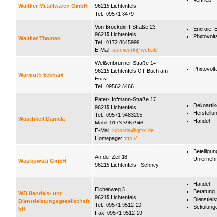
Vertrieb
Walther Metallwaren GmbH
96215 Lichtenfels
Tel.: 09571 8479
Von-Brockdorff-Straße 23
Energie, 
96215 Lichtenfels
Photovolt
Walther Thomas
Tel.: 0172 8645999
E-Mail:
sonnwerk@web.de
Weißenbrunner Straße 14
Photovolt
96215 Lichtenfels OT Buch am
Warmuth Eckhard
Forst
Tel.: 09562 8466
Pater-Hofmann-Straße 17
Dekoartik
96215 Lichtenfels
Herstellu
Tel.: 09571 9483205
Waschkeit Daniela
Handel
Mobil: 0173 5967946
E-Mail:
lupsoda@gmx.de
Homepage:
http://
Beteiligun
An der Zeil 18
Unterneh
Wasikowski GmbH
96215 Lichtenfels - Schney
Handel
Eichenweg 5
Beratung
WB Handels- und
96215 Lichtenfels
Dienstleis
Dienstleistungsgesellschaft
Tel.: 09571 9512-20
Schulung
bR
Fax: 09571 9512-29