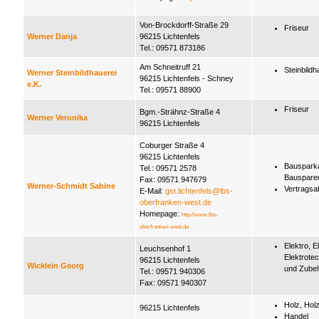
Von-Brockdorff-Straße 29
Friseur
Werner Danja
96215 Lichtenfels
Tel.: 09571 873186
Am Schneitruff 21
Steinbildh
Werner Steinbildhauerei
96215 Lichtenfels - Schney
e.K.
Tel.: 09571 88900
Friseur
Bgm.-Strähnz-Straße 4
Werner Veronika
96215 Lichtenfels
Coburger Straße 4
96215 Lichtenfels
Bauspark
Tel.: 09571 2578
Bauspare
Fax: 09571 947679
Werner-Schmidt Sabine
Vertragsa
E-Mail:
gst.lichtenfels@lbs-
oberfranken-west.de
Homepage:
http://www.lbs-
oberfranken-west.de
Elektro, E
Leuchsenhof 1
Elektrotec
96215 Lichtenfels
Wicklein Georg
und Zube
Tel.: 09571 940306
Fax: 09571 940307
Holz, Hol
96215 Lichtenfels
Handel