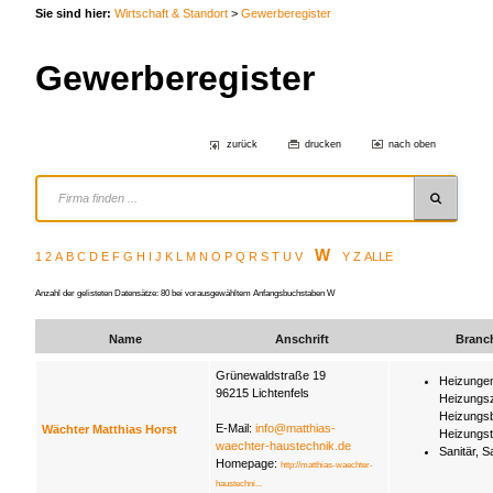
Sie sind hier:
Wirtschaft & Standort
>
Gewerberegister
Gewerberegister
zurück
drucken
nach oben
W
1
2
A
B
C
D
E
F
G
H
I
J
K
L
M
N
O
P
Q
R
S
T
U
V
Y
Z
ALLE
Anzahl der gelisteten Datensätze: 80 bei vorausgewähltem Anfangsbuchstaben W
Name
Anschrift
Branc
Grünewaldstraße 19
Heizunge
96215 Lichtenfels
Heizungs
Heizungs
E-Mail:
info@matthias-
Wächter Matthias Horst
Heizungst
waechter-haustechnik.de
Sanitär, S
Homepage:
http://matthias-waechter-
haustechni...