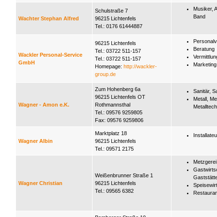
Musiker, A
Schulstraße 7
Band
Wachter Stephan Alfred
96215 Lichtenfels
Tel.: 0176 61444887
Personalv
96215 Lichtenfels
Beratung
Tel.: 03722 511-157
Wackler Personal-Service
Vermittlun
Tel.: 03722 511-157
GmbH
Marketing
Homepage:
http://wackler-
group.de
Zum Hohenberg 6a
Sanitär, S
96215 Lichtenfels OT
Metall, Me
Wagner - Amon e.K.
Rothmannsthal
Metalltech
Tel.: 09576 9259805
Fax: 09576 9259806
Marktplatz 18
Installateu
Wagner Albin
96215 Lichtenfels
Tel.: 09571 2175
Metzgerei
Gastwirts
Weißenbrunner Straße 1
Gaststätt
Wagner Christian
96215 Lichtenfels
Speisewir
Tel.: 09565 6382
Restauran