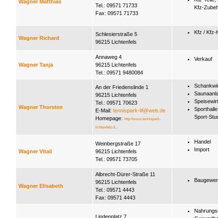
Wagner Matthias
Tel.: 09571 71733
Kfz-Zube
Fax: 09571 71733
Kfz / Kfz
Schlesierstraße 5
Wagner Richard
96215 Lichtenfels
Annaweg 4
Verkauf
Wagner Tanja
96215 Lichtenfels
Tel.: 09571 9480084
Schankwir
An der Friedenslinde 1
Saunaanl
96215 Lichtenfels
Speisewir
Tel.: 09571 70623
Wagner Thorsten
Sporthalle
E-Mail:
tennispark-lif@web.de
Sport-Stu
Homepage:
http://www.tennispark-
lichtenfels.d...
Handel
Weinbergstraße 17
Import
Wagner Vitali
96215 Lichtenfels
Tel.: 09571 73705
Albrecht-Dürer-Straße 11
Baugewer
96215 Lichtenfels
Wagner Elisabeth
Tel.: 09571 4443
Fax: 09571 4443
Nahrungsm
Lindenplatz 7