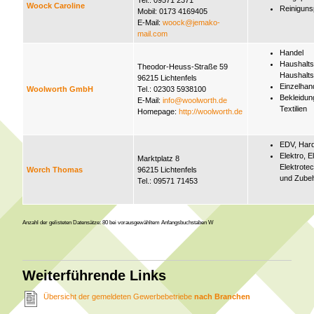
Tel.: 09571 2371
Woock Caroline
Reiniguns
Mobil: 0173 4169405
E-Mail:
woock@jemako-
mail.com
Handel
Haushalt
Theodor-Heuss-Straße 59
Haushalts
96215 Lichtenfels
Einzelhan
Woolworth GmbH
Tel.: 02303 5938100
Bekleidun
E-Mail:
info@woolworth.de
Textilien
Homepage:
http://woolworth.de
EDV, Hard
Elektro, E
Marktplatz 8
Elektrotec
Worch Thomas
96215 Lichtenfels
und Zube
Tel.: 09571 71453
Anzahl der gelisteten Datensätze: 80 bei vorausgewähltem Anfangsbuchstaben W
Weiterführende Links
Übersicht der gemeldeten Gewerbebetriebe
nach Branchen