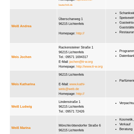
bautechnik.de
Schankwir
Speisewir
Überscharweg 1
Gastwirts
96215 Lichtenfels
Weiß Andrea
Gaststätt
Restauran
Homepage:
http://
Rackensteiner Straße 1
Programm
96215 Lichtenfels
Datenban
Weis Jochen
Tel.: 09571 1694317
E-Mail:
jochen@it-w.org
Homepage:
http://www.it-w.org
96215 Lichtenfels
Parfümeri
Weis Katharina
E-Mail:
www.kathi-
weis@web.de
Homepage:
http://
Lindenstraße 1
Verpacht
Weiß Ludwig
96215 Lichtenfels
Tel.: 09571 72426
Kosmetik,
Verkauf
Mönchkröttendorfer Straße 6
Weiß Marina
Beratung
96215 Lichtenfels