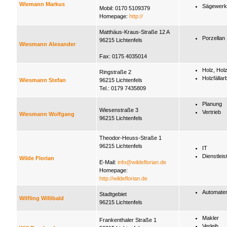
Wiemann Markus
Sägewerk
Mobil: 0170 5109379
Homepage:
http://
Matthäus-Kraus-Straße 12 A
Porzellan
96215 Lichtenfels
Wiesmann Alexander
Fax: 0175 4035014
Holz, Hol
Ringstraße 2
Holzfällar
Wiesmann Stefan
96215 Lichtenfels
Tel.: 0179 7435809
Planung
Wiesenstraße 3
Vertrieb
Wiesmann Wolfgang
96215 Lichtenfels
Theodor-Heuss-Straße 1
96215 Lichtenfels
IT
Dienstleis
Wilde Florian
E-Mail:
info@wildeflorian.de
Homepage:
http://wildeflorian.de
Automate
Stadtgebiet
Wilfling Willibald
96215 Lichtenfels
Makler
Frankenthaler Straße 1
Verleih