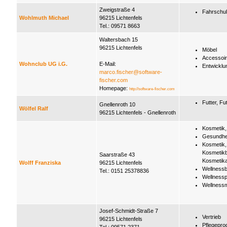
Zweigstraße 4
Fahrschu
Wohlmuth Michael
96215 Lichtenfels
Tel.: 09571 8663
Waltersbach 15
96215 Lichtenfels
Möbel
Accessoi
Wohnclub UG i.G.
E-Mail:
Entwicklu
marco.fischer@software-
fischer.com
Homepage:
http://software-fischer.com
Futter, Fut
Gnellenroth 10
Wölfel Ralf
96215 Lichtenfels - Gnellenroth
Kosmetik,
Gesundhe
Kosmetik,
Kosmetik
Saarstraße 43
Kosmetik
Wolff Franziska
96215 Lichtenfels
Wellness
Tel.: 0151 25378836
Wellnessp
Wellness
Josef-Schmidt-Straße 7
Vertrieb
96215 Lichtenfels
Pflegepro