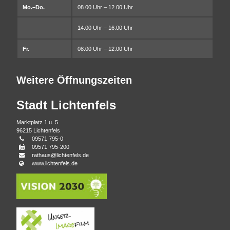
Mo.–Do.
08.00 Uhr – 12.00 Uhr
14.00 Uhr – 16.00 Uhr
Fr.
08.00 Uhr – 12.00 Uhr
Weitere Öffnungszeiten
Stadt Lichtenfels
Marktplatz 1 u. 5
96215 Lichtenfels
Telefonnummer
09571 795-0
Faxnummer
09571 795-200
E-
rathaus@lichtenfels.de
Mail
Webseite
www.lichtenfels.de
Adresse