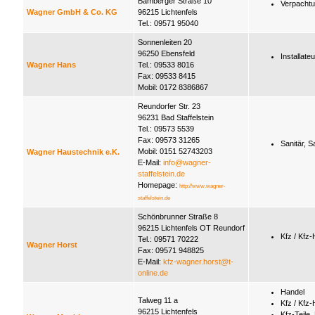
Bamberger Straße 10
Verpacht
Wagner GmbH & Co. KG
96215 Lichtenfels
Tel.: 09571 95040
Sonnenleiten 20
96250 Ebensfeld
Installateu
Wagner Hans
Tel.: 09533 8016
Fax: 09533 8415
Mobil: 0172 8386867
Reundorfer Str. 23
96231 Bad Staffelstein
Tel.: 09573 5539
Fax: 09573 31265
Sanitär, S
Mobil: 0151 52743203
Wagner Haustechnik e.K.
E-Mail:
info@wagner-
staffelstein.de
Homepage:
http://www.wagner-
staffelstein.de
Schönbrunner Straße 8
96215 Lichtenfels OT Reundorf
Kfz / Kfz
Tel.: 09571 70222
Wagner Horst
Fax: 09571 948825
E-Mail:
kfz-wagner.horst@t-
online.de
Handel
Talweg 11 a
Kfz / Kfz
96215 Lichtenfels
Kfz-Teile,