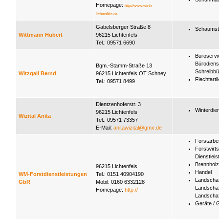
Homepage:
http://www.wirth-
lichtenfels.de
Gabelsberger Straße 8
Schaumst
Wittmann Hubert
96215 Lichtenfels
Tel.: 09571 6690
Büroservi
Bürodiens
Bgm.-Stamm-Straße 13
Schreibbü
Witzgall Bernd
96215 Lichtenfels OT Schney
Flechtarti
Tel.: 09571 8499
Dientzenhoferstr. 3
Winterdie
96215 Lichtenfels
Wizital Anita
Tel.: 09571 73357
E-Mail:
anitawizital@gmx.de
Forstarbe
Forstwirts
Dienstlei
Brennholz
96215 Lichtenfels
Handel
WM-Forstdienstleistungen
Tel.: 0151 40904190
Landschaf
GbR
Mobil: 0160 6332128
Landschaf
Homepage:
http://
Landscha
Geräte / 