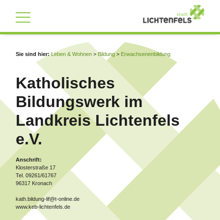
Zum Inhalt
,
zur Navigation
oder
zur Startseite
springen.
Sie sind hier:
Leben & Wohnen
>
Bildung
>
Erwachsenenbildung
Katholisches
Bildungswerk im
Landkreis Lichtenfels
e.V.
Anschrift:
Klosterstraße 17
Tel. 09261/61767
96317 Kronach
kath.bildung-lif@t-online.de
www.keb-lichtenfels.de