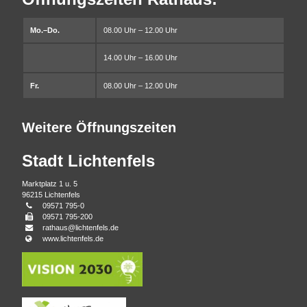
Mo.–Do.
08.00 Uhr – 12.00 Uhr
14.00 Uhr – 16.00 Uhr
Fr.
08.00 Uhr – 12.00 Uhr
Weitere Öffnungszeiten
Stadt Lichtenfels
Marktplatz 1 u. 5
96215 Lichtenfels
Telefonnummer
09571 795-0
Faxnummer
09571 795-200
E-
rathaus@lichtenfels.de
Mail
Webseite
www.lichtenfels.de
Adresse