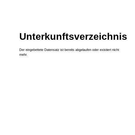
Zum Inhalt
,
zur Navigation
oder
zur Startseite
springen.
Unterkunftsverzeichnis
Der eingebettete Datensatz ist bereits abgelaufen oder existiert nicht
mehr.