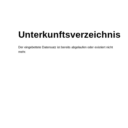
Zum Inhalt
,
zur Navigation
oder
zur Startseite
springen.
Unterkunftsverzeichnis
Der eingebettete Datensatz ist bereits abgelaufen oder existiert nicht
mehr.