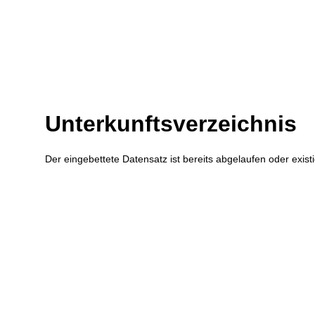
Zum Inhalt
,
zur Navigation
oder
zur Startseite
springen.
Unterkunftsverzeichnis
Der eingebettete Datensatz ist bereits abgelaufen oder existi