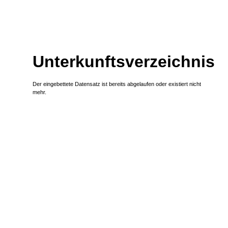
Zum Inhalt
,
zur Navigation
oder
zur Startseite
springen.
Unterkunftsverzeichnis
Der eingebettete Datensatz ist bereits abgelaufen oder existiert nicht
mehr.