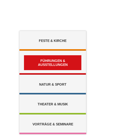
Zum Inhalt
,
zur Navigation
oder
zur Startseite
springen.
FESTE &
KIRCHE
FÜHRUNGEN &
AUSSTELLUNGEN
NATUR &
SPORT
THEATER &
MUSIK
VORTRÄGE &
SEMINARE