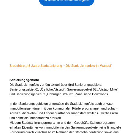
Broschüre „45 Jahre Stadtsanierung – Die Stadt Lichtenfels im Wandel“
Sanierungsgebiete
Die Stadt Lichtenfels verfügt aktuell über drei Sanierungsgebiete:
Sanierungsgebiet 01 „Östliche Altstadt“, Sanierungsgebiet 02 „Altstadt Mitte“
und Sanierungsgebiet 03 „Coburger Straße“. Pläne siehe Downloads.
In den Sanierungsgebieten unterstützt die Stadt Lichtenfels auch private
Immobilieneigentümer mit den kommunalen Förderprogrammen und schafft
Anreize, die Wohn- und Lebensqualität der Innenstadt weiter zu verbessern
und somit die Innenstadt zu stärken.
Mit dem Stadtsanierungsprogramm und dem Geschäftsflächenprogramm
erhalten Eigentümer von Immobilien in den Sanierungsgebieten eine finanzielle
Förderung durch Zuschüsse im Rahmen der Städtebauförderung sowie aus