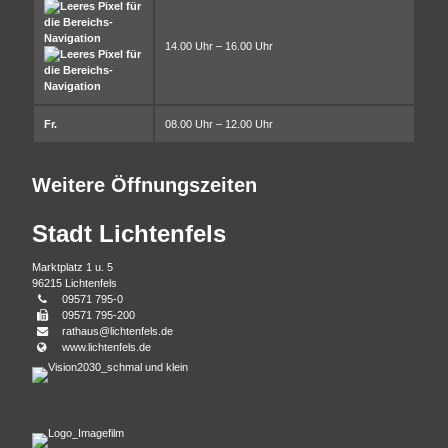
14.00 Uhr – 16.00 Uhr
Fr.
08.00 Uhr – 12.00 Uhr
Weitere Öffnungszeiten
Stadt Lichtenfels
Marktplatz 1 u. 5
96215 Lichtenfels
Telefonnummer
09571 795-0
Faxnummer
09571 795-200
E-
rathaus@lichtenfels.de
Mail
Webseite
www.lichtenfels.de
Adresse