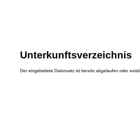
Zum Inhalt
,
zur Navigation
oder
zur Startseite
springen.
Unterkunftsverzeichnis
Der eingebettete Datensatz ist bereits abgelaufen oder existi