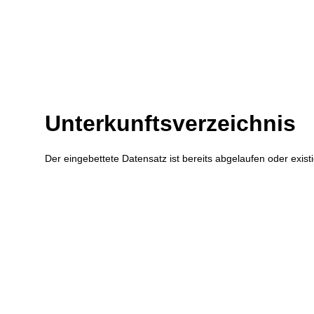
Zum Inhalt
,
zur Navigation
oder
zur Startseite
springen.
Unterkunftsverzeichnis
Der eingebettete Datensatz ist bereits abgelaufen oder existi