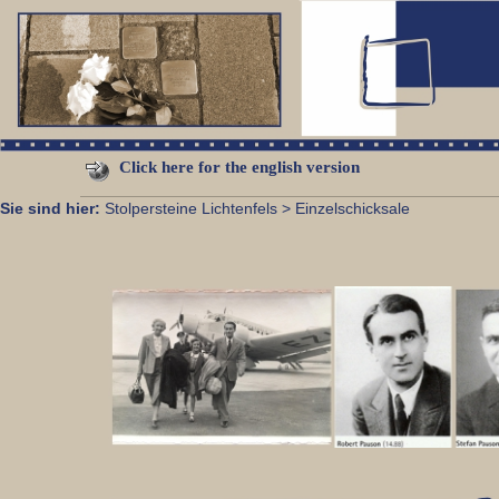
Zum Inhalt
,
zur Navigation
oder
zur Startseite
springen.
Click here for the english version
Sie sind hier:
Stolpersteine Lichtenfels
>
Einzelschicksale