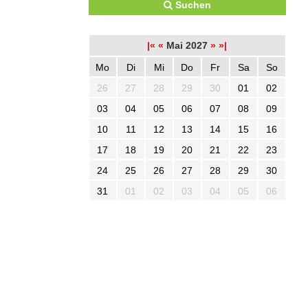
Suchen
|«
«
Mai 2027
»
»|
Mo
Di
Mi
Do
Fr
Sa
So
26
27
28
29
30
01
02
03
04
05
06
07
08
09
10
11
12
13
14
15
16
17
18
19
20
21
22
23
24
25
26
27
28
29
30
31
01
02
03
04
05
06