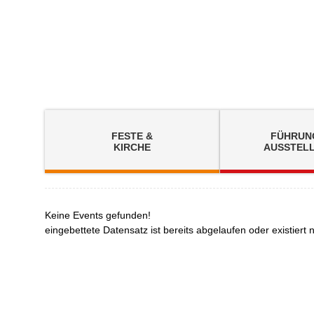
Zum Inhalt
,
zur Navigation
oder
zur Startseite
springen.
FESTE &
FÜHRUN
KIRCHE
AUSSTEL
Keine Events gefunden!
eingebettete Datensatz ist bereits abgelaufen oder existiert 