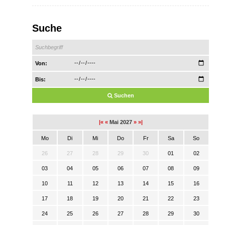
Suche
Von:
Bis:
Suchen
|«
«
Mai 2027
»
»|
Mo
Di
Mi
Do
Fr
Sa
So
26
27
28
29
30
01
02
03
04
05
06
07
08
09
10
11
12
13
14
15
16
17
18
19
20
21
22
23
24
25
26
27
28
29
30