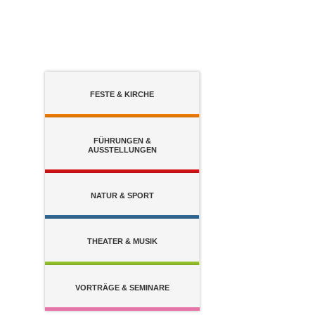
Zum Inhalt
,
zur Navigation
oder
zur Startseite
springen.
FESTE &
KIRCHE
FÜHRUNGEN &
AUSSTELLUNGEN
NATUR &
SPORT
THEATER &
MUSIK
VORTRÄGE &
SEMINARE