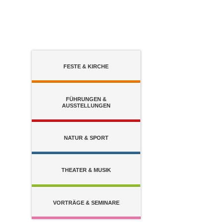
Zum Inhalt
,
zur Navigation
oder
zur Startseite
springen.
FESTE &
KIRCHE
FÜHRUNGEN &
AUSSTELLUNGEN
NATUR &
SPORT
THEATER &
MUSIK
VORTRÄGE &
SEMINARE